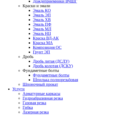
Дождеприемники ВЧШГ
Краски и эмали
Эмаль КО
Эмаль ЭП
Эмаль ХВ
Эмаль ПФ
Эмаль МЛ
Эмаль НЦ
Краска ВД-АК
Краска МА
Композиция ОС
Грунт ЭП
Дробь
Дробь литая (ДСЛУ)
Дробь колотая (ДСКУ)
Фундаметные болты
Фундаметные болты
Шпилька полнорезьбовая
Шпоночный прокат
Услуги
Арматурные каркасы
Гидроабразивная резка
Газовая резка
Гибка
Лазерная резка